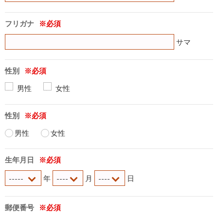
フリガナ
サマ
性別
男性
女性
性別
男性
女性
生年月日
年
月
日
郵便番号